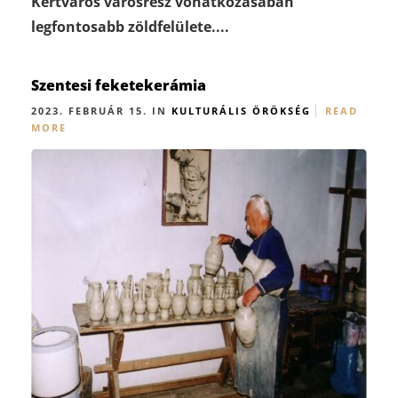
Kertváros városrész vonatkozásában
legfontosabb zöldfelülete....
Szentesi feketekerámia
2023. FEBRUÁR 15. IN
KULTURÁLIS ÖRÖKSÉG
READ
MORE