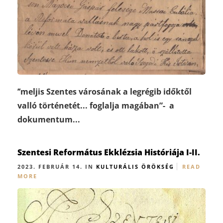
’’meljis Szentes városának a legrégib időktől
valló történetét... foglalja magában”- a
dokumentum...
Szentesi Református Ekklézsia Históriája I-II.
2023. FEBRUÁR 14. IN
KULTURÁLIS ÖRÖKSÉG
READ
MORE