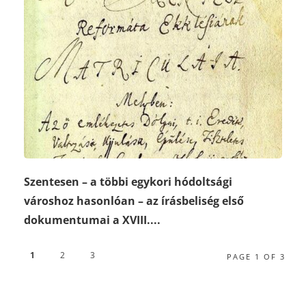
Szentesen – a többi egykori hódoltsági
városhoz hasonlóan – az írásbeliség első
dokumentumai a XVIII....
1
2
3
PAGE 1 OF 3