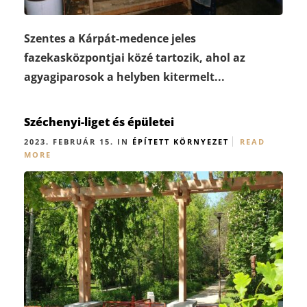
Szentes a Kárpát-medence jeles
fazekasközpontjai közé tartozik, ahol az
agyagiparosok a helyben kitermelt...
Széchenyi-liget és épületei
2023. FEBRUÁR 15. IN
ÉPÍTETT KÖRNYEZET
READ
MORE