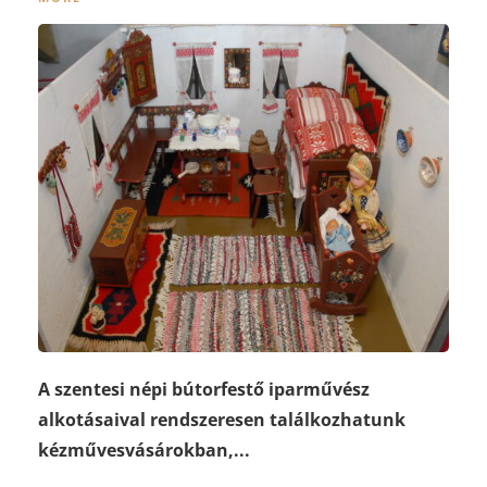
A szentesi népi bútorfestő iparművész
alkotásaival rendszeresen találkozhatunk
kézművesvásárokban,...