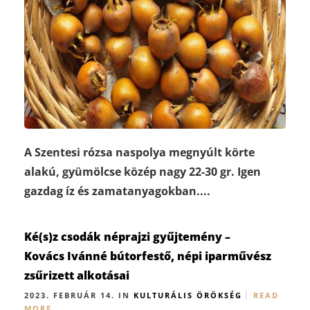
A Szentesi rózsa naspolya megnyúlt körte
alakú, gyümölcse közép nagy 22-30 gr. Igen
gazdag íz és zamatanyagokban....
Ké(s)z csodák néprajzi gyűjtemény –
Kovács Ivánné bútorfestő, népi iparművész
zsűrizett alkotásai
2023. FEBRUÁR 14. IN
KULTURÁLIS ÖRÖKSÉG
READ
MORE