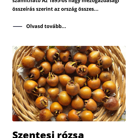
számítható Az 1895-ös nagy mezőgazdasági
összeírás szerint az ország összes...
Olvasd tovább...
Szentesi rózsa