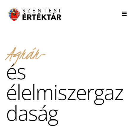
Agrár-
és
élelmiszergaz
daság