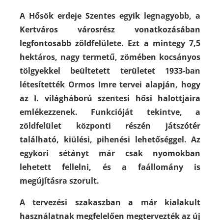
A Hősök erdeje Szentes egyik legnagyobb, a
Kertváros városrész vonatkozásában
legfontosabb zöldfelülete. Ezt a mintegy 7,5
hektáros, nagy termetű, zömében kocsányos
tölgyekkel beültetett területet 1933-ban
létesítették Ormos Imre tervei alapján, hogy
az I. világháború szentesi hősi halottjaira
emlékezzenek. Funkcióját tekintve, a
zöldfelület központi részén játszótér
található, kiülési, pihenési lehetőséggel. Az
egykori sétányt már csak nyomokban
lehetett fellelni, és a faállomány is
megújításra szorult.
A tervezési szakaszban a már kialakult
használatnak megfelelően megtervezték az új