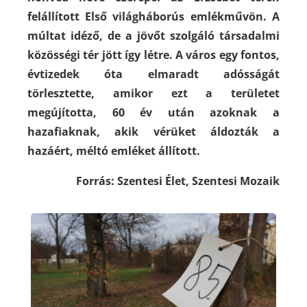
felállított
Első világháborús
emlékművön. A
múltat idéző, de a jövőt szolgáló társadalmi
közösségi tér jött így létre. A város egy fontos,
évtizedek óta elmaradt adósságát
törlesztette, amikor ezt a területet
megújította, 60 év után azoknak a
hazafiaknak, akik vérüket áldozták a
hazáért, méltó emléket állított.
Forrás:
Szentesi Élet, Szentesi Mozaik