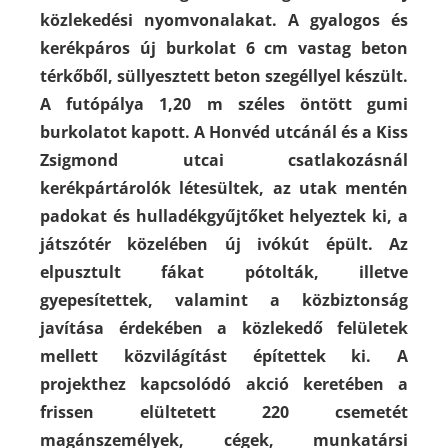
közlekedési nyomvonalakat. A gyalogos és
kerékpáros új burkolat 6 cm vastag beton
térkőből, süllyesztett beton szegéllyel készült.
A futópálya 1,20 m széles öntött gumi
burkolatot kapott. A Honvéd utcánál és a Kiss
Zsigmond utcai csatlakozásnál
kerékpártárolók létesültek, az utak mentén
padokat és hulladékgyűjtőket helyeztek ki, a
játszótér közelében új ivókút épült. Az
elpusztult fákat pótolták, illetve
gyepesítettek, valamint a közbiztonság
javítása érdekében a közlekedő felületek
mellett közvilágítást építettek ki. A
projekthez kapcsolódó akció keretében a
frissen elültetett 220 csemetét
magánszemélyek, cégek, munkatársi