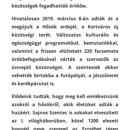
közösségek fogadhatták örökbe.
Hivatalosan 2019. március 8-án adták át a
megújult a Hősök erdejét, a Kertváros új
közösségi terét. Változatos kulturális és
egészségügyi programokkal, bemutatókkal,
valamint a frissen elültetett 220 facsemete
örökbefogadásával várták a szervezők az
ünneplő közönséget. A szentesiek ekkor
vehették birtokba a futópályát, a játszóteret
és kerékpárutat is.
Elődeink tudták, hogy meg kell emlékeznünk
azokról a hősökről, akik életüket adták a
hazáért. Sajnos Szentes is sokakat elveszített
az I. világháborúban, közel 1200 elesett
honvéd neve szerepel az Erzsébet téren