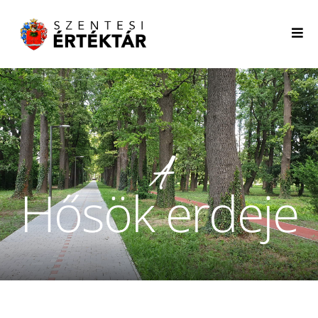
A
Hősök erdeje