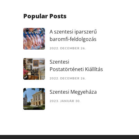
Popular Posts
A szentesi iparszerű
baromfi-feldolgozás
2022. DECEMBER 26.
Szentesi
Postatörténeti Kiállítás
2022. DECEMBER 26.
Szentesi Megyeháza
2023. JANUÁR 30.