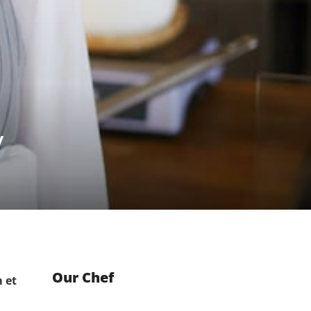
y
Our Chef
 et