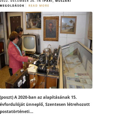
2022. DECEMBER 26. IN
IPARI, MŰSZAKI
MEGOLDÁSOK
READ MORE
(poszt) A 2020-ban az alapításának 15.
évfordulóját ünneplő, Szentesen létrehozott
postatörténeti...