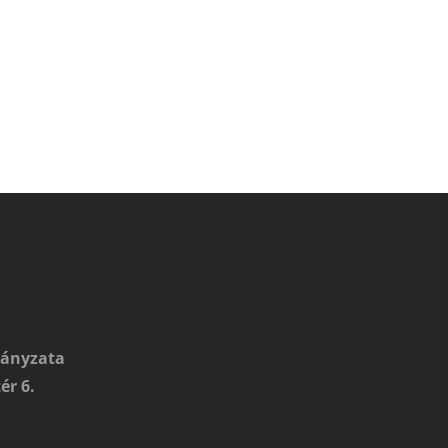
mányzata
ér 6.