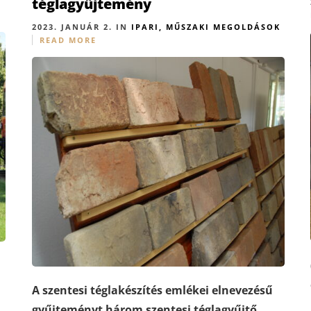
téglagyűjtemény
2023. JANUÁR 2. IN
IPARI, MŰSZAKI MEGOLDÁSOK
READ MORE
A szentesi téglakészítés emlékei elnevezésű
gyűjteményt három szentesi téglagyűjtő,