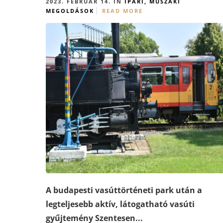
2023. FEBRUÁR 14. IN
IPARI, MŰSZAKI
MEGOLDÁSOK
READ MORE
A budapesti vasúttörténeti park után a
legteljesebb aktív, látogatható vasúti
gyűjtemény Szentesen...